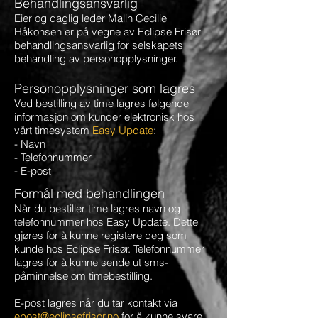
Behandlingsansvarlig
Eier og daglig leder Malin Cecilie
Håkonsen er på vegne av Eclipse Frisør
behandlingsansvarlig for selskapets
behandling av personopplysninger.
Personopplysninger som lagres
Ved bestilling av time lagres følgende
informasjon om kunder elektronisk hos
vårt timesystem
Easy Update
:
- Navn
- Telefonnummer
- E-post
Formål med behandlingen
Når du bestiller time lagres navn og
telefonnummer hos Easy Update. Dette
gjøres for å kunne registere deg som
kunde hos Eclipse Frisør. Telefonnummer
lagres for å kunne sende ut sms-
påminnelse om timebestilling.
E-post lagres når du tar kontakt via
epost@eclipsefrisor.no
for å kunne svare