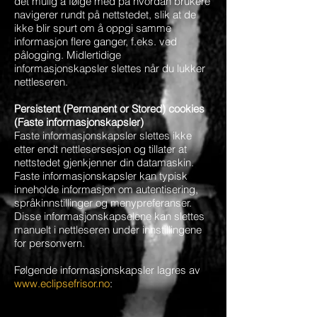
det mulig å følge med på hvordan brukere
navigerer rundt på nettstedet, slik at de
ikke blir spurt om å oppgi samme
informasjon flere ganger, f.eks. ved
pålogging. Midlertidige
informasjonskapsler slettes når du lukker
nettleseren.
Persistent (Permanent or Stored) cookies
(Faste informasjonskapsler)
Faste informasjonskapsler slettes ikke
etter endt nettlesersesjon og tillater at
nettstedet gjenkjenner din datamaskin.
Faste informasjonskapsler kan typisk
inneholde informasjon om autentisering,
språkinnstillinger og menypreferanser.
Disse informasjonskapselene kan slettes
manuelt i nettleseren under innstillingene
for personvern.
Følgende informasjonskapsler lagres av
www.eclipsefrisor.no
: