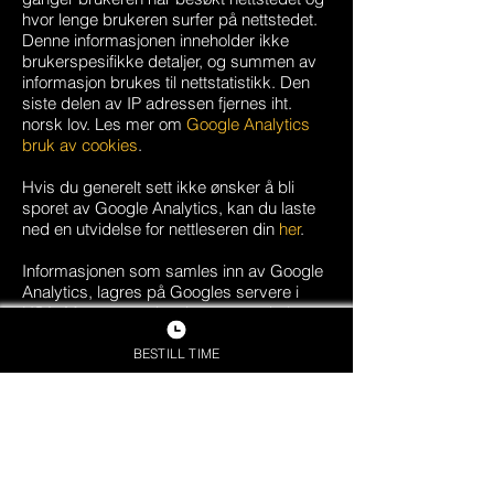
hvor lenge brukeren surfer på nettstedet.
Denne informasjonen inneholder ikke
brukerspesifikke detaljer, og summen av
informasjon brukes til nettstatistikk. Den
siste delen av IP adressen fjernes iht.
norsk lov. Les mer om
Google Analytics
bruk av cookies
.
Hvis du generelt sett ikke ønsker å bli
sporet av Google Analytics, kan du laste
ned en utvidelse for nettleseren din
her
.
Informasjonen som samles inn av Google
Analytics, lagres på Googles servere i
USA. Mottatte opplysninger er underlagt
Googles retningslinjer for personvern
.
BESTILL TIME
Administrering av
informasjonskapsler
Du kan lese mer om hvordan du stiller inn
nettleseren din for å administrere
informasjonskapsler
her
.